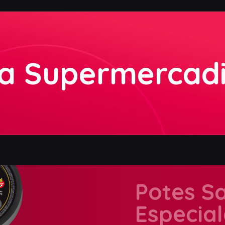
Presentación:
ea Supermercad
Potes S
Especial