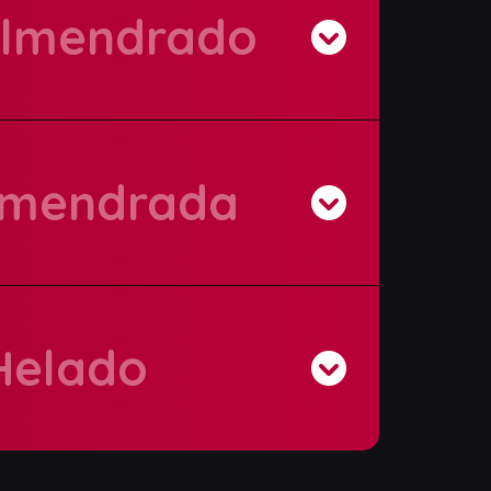
Almendrado
lmendrada
 Helado