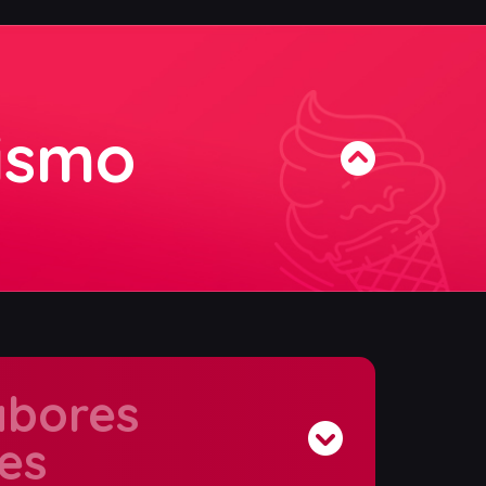
ismo
abores
es