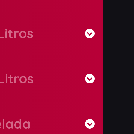
Litros
Litros
elada