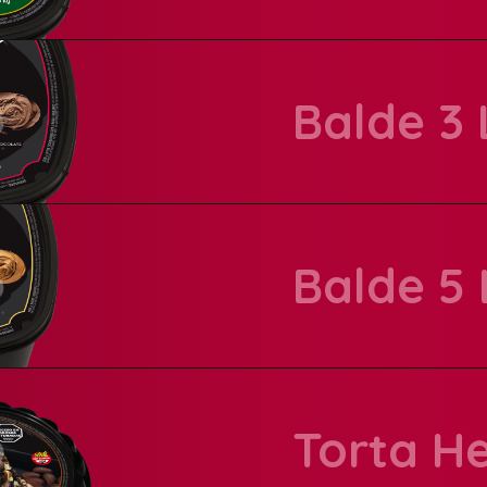
Presentación:
Balde 3 
Balde 5 
Presentación:
Torta H
Presentación: