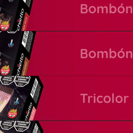
Bombón 
Bombón
Presentación:
Tricolor
Presentación:
Presentación: